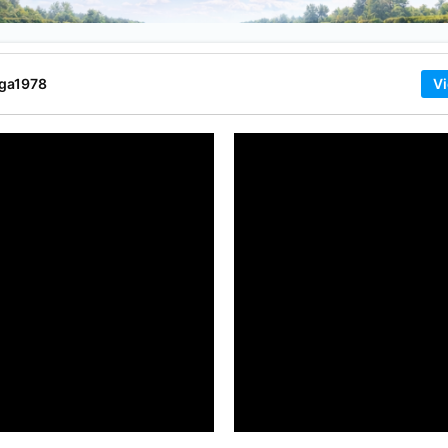
ega1978
Vi